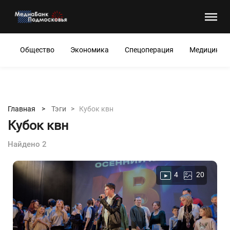
Общество
Экономика
Спецоперация
Медицина
Главная >
Тэги >
Кубок квн
Кубок квн
Найдено 2
4
20