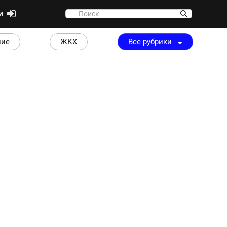
ти
ние
ЖКХ
Все рубрики