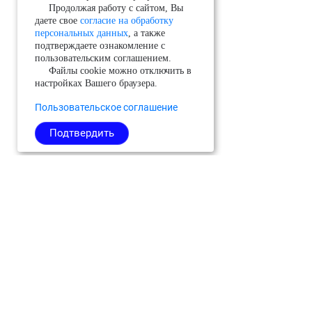
Продолжая работу с сайтом, Вы
даете свое
согласие на обработку
персональных данных
, а также
подтверждаете ознакомление с
пользовательским соглашением.
Файлы cookie можно отключить в
настройках Вашего браузера.
Пользовательское соглашение
Подтвердить
Можайский
Реутов
Черноголовка
Молодёжный
Рузский
Чехов
(ЗАТО)
Сергиево-
Шатура
Мытищи
Посадский
Шаховская