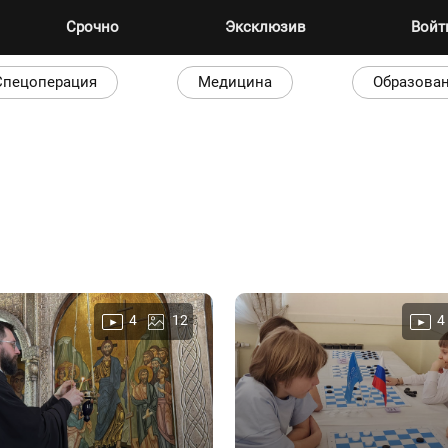
Срочно
Эксклюзив
Вой
Спецоперация
Медицина
Образова
4
12
4