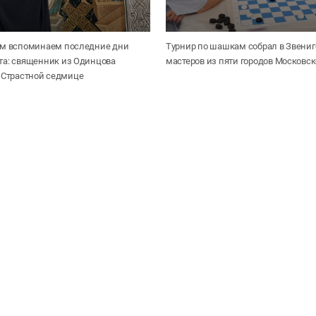
ём вспоминаем последние дни
Турнир по шашкам собрал в Звени
та: священник из Одинцова
мастеров из пяти городов Московс
 Страстной седмице