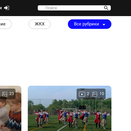
ти
ние
ЖКХ
Все рубрики
23
2
10