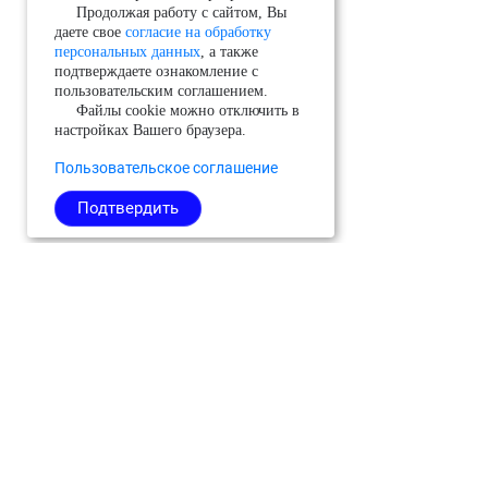
Продолжая работу с сайтом, Вы
даете свое
согласие на обработку
персональных данных
, а также
подтверждаете ознакомление с
пользовательским соглашением.
Файлы cookie можно отключить в
настройках Вашего браузера.
Пользовательское соглашение
Подтвердить
Можайский
Реутов
Черноголовка
Молодёжный
Рузский
Чехов
(ЗАТО)
Сергиево-
Шатура
Мытищи
Посадский
Шаховская