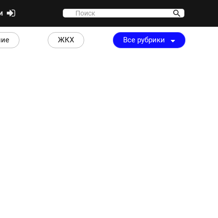
ти
ние
ЖКХ
Все рубрики