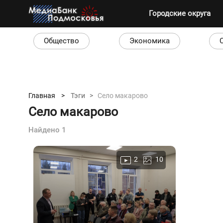
Городские округа
Общество
Экономика
Главная >
Тэги >
Село макарово
Село макарово
Найдено 1
2
10