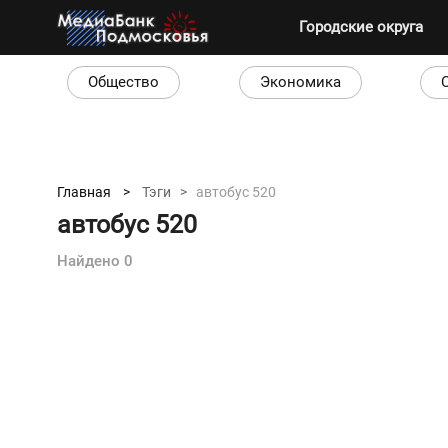
Городские округа
Общество
Экономика
Главная >
Тэги >
автобус 520
автобус 520
Найдено 0