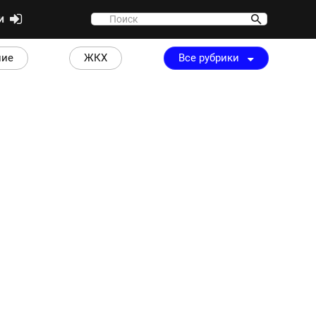
ти
ние
ЖКХ
Все рубрики