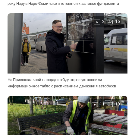
реку Нару в Наро-Фоминске и готовятся к заливке фундамента
2
16
На Привокзальной площади в Одинцове установили
информационное табло с расписанием движения автобусов
11
10