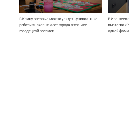
В Клину впервые можно увидеть уникальные
В Ивантеевк
работы знаковых мест города в технике
выставка «Р
городецкой росписи
одной фам