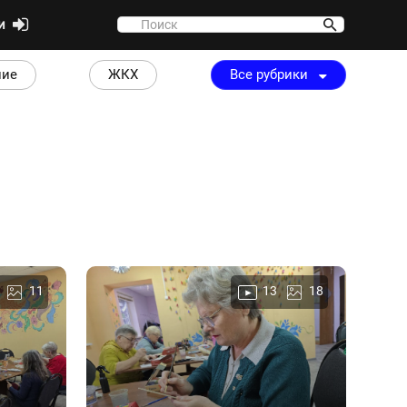
ти
ние
ЖКХ
Все рубрики
11
13
18