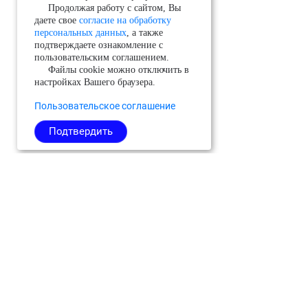
Продолжая работу с сайтом, Вы
даете свое
согласие на обработку
персональных данных
, а также
подтверждаете ознакомление с
пользовательским соглашением.
Файлы cookie можно отключить в
настройках Вашего браузера.
Пользовательское соглашение
Подтвердить
Можайский
Реутов
Черноголовка
Молодёжный
Рузский
Чехов
(ЗАТО)
Сергиево-
Шатура
Мытищи
Посадский
Шаховская