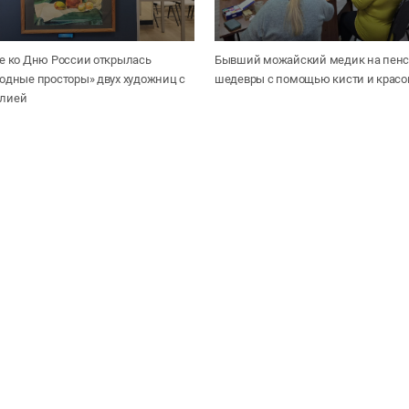
е ко Дню России открылась
Бывший можайский медик на пенс
одные просторы» двух художниц с
шедевры с помощью кисти и красо
илией