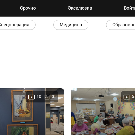
Срочно
Эксклюзив
Вой
Спецоперация
Медицина
Образова
10
35
5