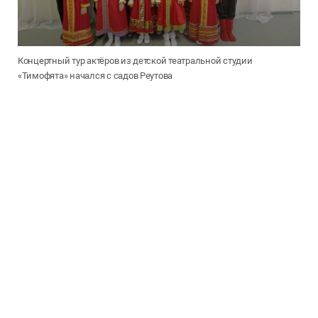
Концертный тур актёров из детской театральной студии
«Тимофята» начался с садов Реутова