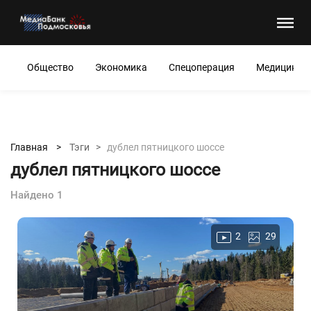
Общество
Экономика
Спецоперация
Медицина
Главная >
Тэги >
дублел пятницкого шоссе
дублел пятницкого шоссе
Найдено 1
2
29