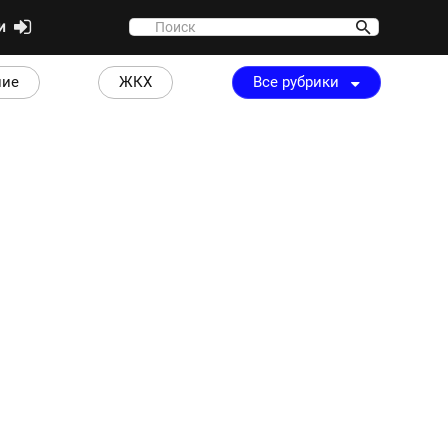
ти
ние
ЖКХ
Все рубрики