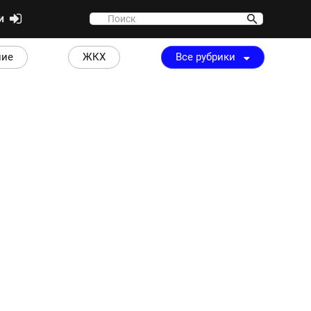
ти
ние
ЖКХ
Все рубрики