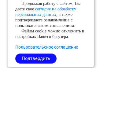
Продолжая работу с сайтом, Вы
даете свое
согласие на обработку
персональных данных
, а также
подтверждаете ознакомление с
пользовательским соглашением.
Файлы cookie можно отключить в
настройках Вашего браузера.
Пользовательское соглашение
Подтвердить
Можайский
Реутов
Черноголовка
Молодёжный
Рузский
Чехов
(ЗАТО)
Сергиево-
Шатура
Мытищи
Посадский
Шаховская