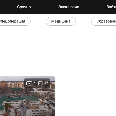
Срочно
Эксклюзив
Вой
Спецоперация
Медицина
Образова
5
16