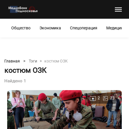
Общество
Экономика
Спецоперация
Медицина
Главная >
Тэги >
костюм ОЗК
костюм ОЗК
Найдено 1
2
23