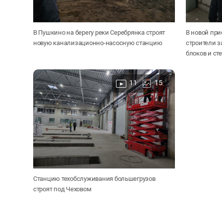
В Пушкино на берегу реки Серебрянка строят
В новой при
новую канализационно-насосную станцию
строители 
блоков и ст
11
15
Станцию техобслуживания большегрузов
строят под Чеховом