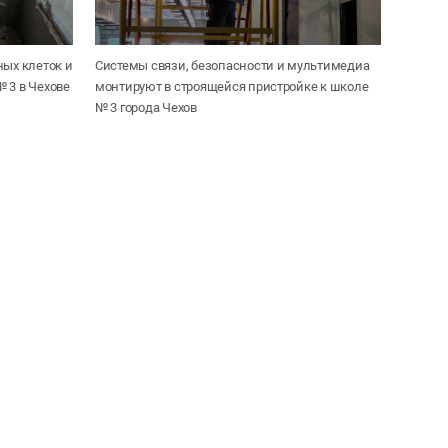
ных клеток и
Системы связи, безопасности и мультимедиа
 3 в Чехове
монтируют в строящейся пристройке к школе
№ 3 города Чехов