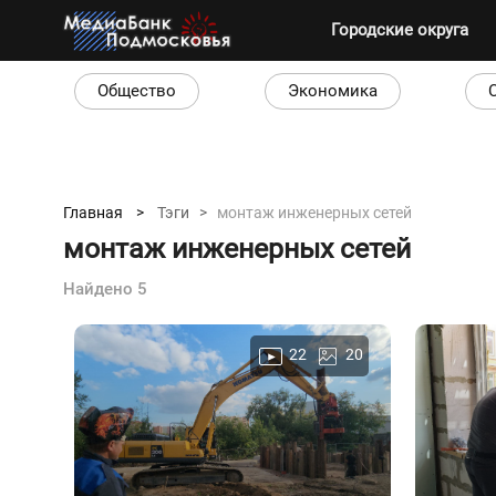
Городские округа
Общество
Экономика
Главная >
Тэги >
монтаж инженерных сетей
монтаж инженерных сетей
Найдено 5
22
20