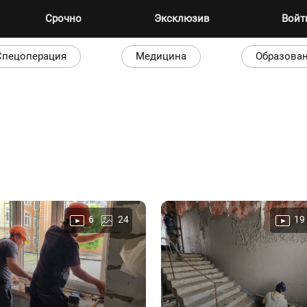
Срочно
Эксклюзив
Вой
Спецоперация
Медицина
Образова
6
24
19