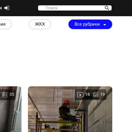
ти
ние
ЖКХ
Все рубрики
35
16
19