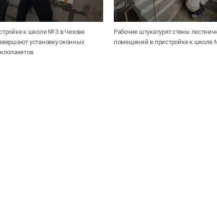
стройке к школе № 3 в Чехове
Рабочие штукатурят стены лестнич
завершают установку оконных
помещений в пристройке к школе №
еклопакетов