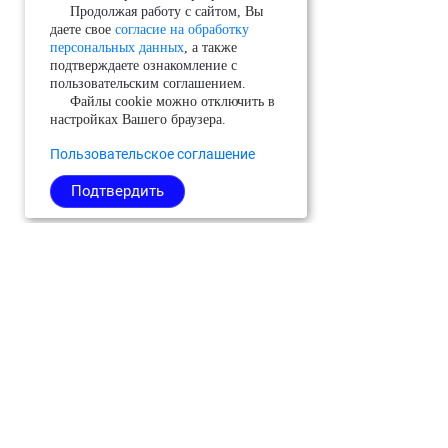
Продолжая работу с сайтом, Вы
даете свое
согласие на обработку
персональных данных
, а также
подтверждаете ознакомление с
пользовательским соглашением.
Файлы cookie можно отключить в
настройках Вашего браузера.
Пользовательское соглашение
Подтвердить
Можайский
Реутов
Черноголовка
Молодёжный
Рузский
Чехов
(ЗАТО)
Сергиево-
Шатура
Мытищи
Посадский
Шаховская