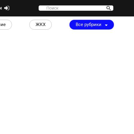
ти
ние
ЖКХ
Все рубрики