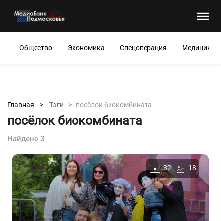
Общество
Экономика
Спецоперация
Медицина
Главная >
Тэги >
посёлок биокомбината
посёлок биокомбината
Найдено 3
32
18