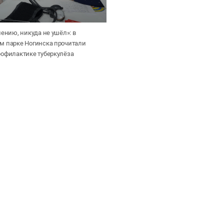
лению, никуда не ушёл»: в
м парке Ногинска прочитали
рофилактике туберкулёза