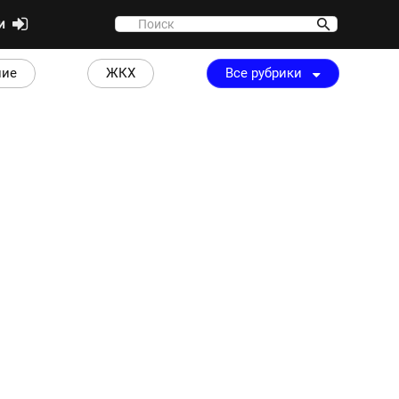
ти
ние
ЖКХ
Все рубрики