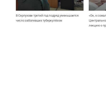
В Серпухове третий год подряд уменьшается
«Он, к сожа
число заболевших туберкулёзом
Центрально
лекцию о п