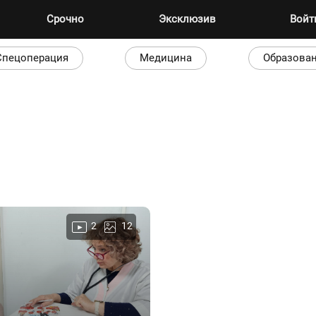
Срочно
Эксклюзив
Вой
Спецоперация
Медицина
Образова
2
12