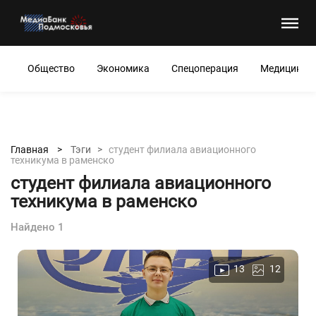
Общество
Экономика
Спецоперация
Медицина
Главная >
Тэги >
студент филиала авиационного
техникума в раменско
студент филиала авиационного
техникума в раменско
Найдено 1
13
12