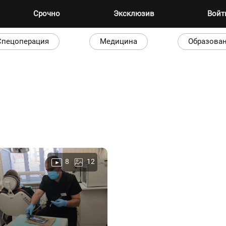
Срочно
Эксклюзив
Вой
Спецоперация
Медицина
Образова
8
12