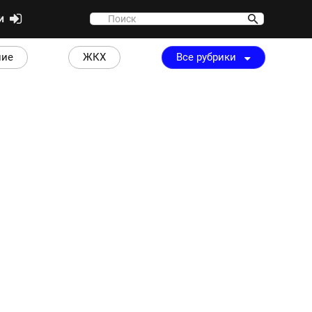
ти
ние
ЖКХ
Все рубрики