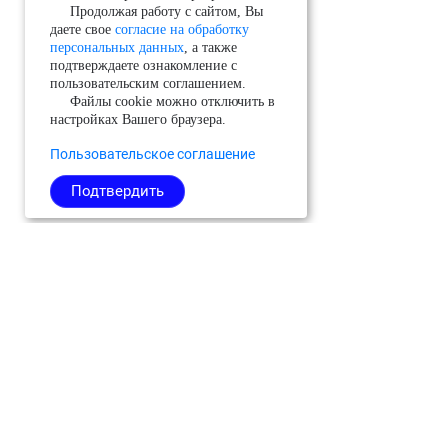
Продолжая работу с сайтом, Вы
даете свое
согласие на обработку
персональных данных
, а также
подтверждаете ознакомление с
пользовательским соглашением.
Файлы cookie можно отключить в
настройках Вашего браузера.
Пользовательское соглашение
Подтвердить
Можайский
Реутов
Черноголовка
Молодёжный
Рузский
Чехов
(ЗАТО)
Сергиево-
Шатура
Мытищи
Посадский
Шаховская