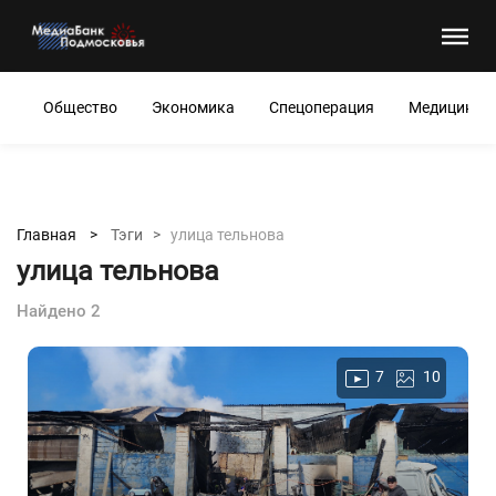
Общество
Экономика
Спецоперация
Медицина
Главная >
Тэги >
улица тельнова
улица тельнова
Найдено 2
7
10