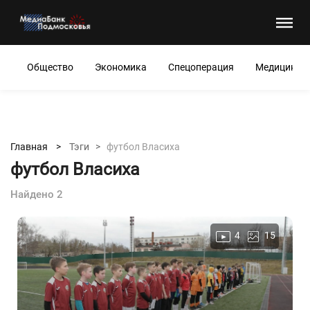
Общество
Экономика
Спецоперация
Медицина
Главная >
Тэги >
футбол Власиха
футбол Власиха
Найдено 2
4
15