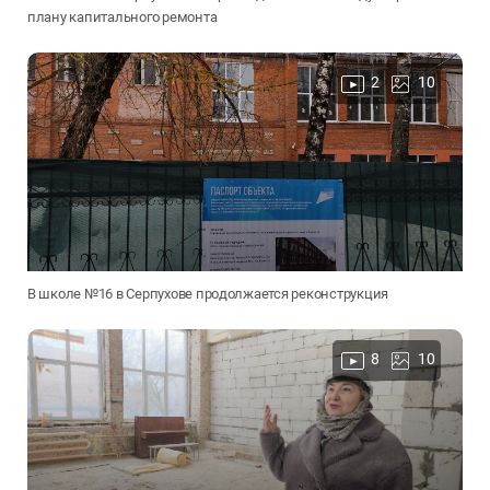
плану капитального ремонта
2
10
В школе №16 в Серпухове продолжается реконструкция
8
10