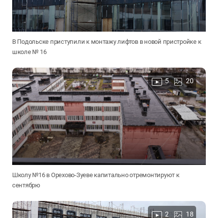
В Подольске приступили к монтажу лифтов в новой пристройке к
школе № 16
5
20
Школу №16 в Орехово-Зуеве капитально отремонтируют к
сентябрю
2
18