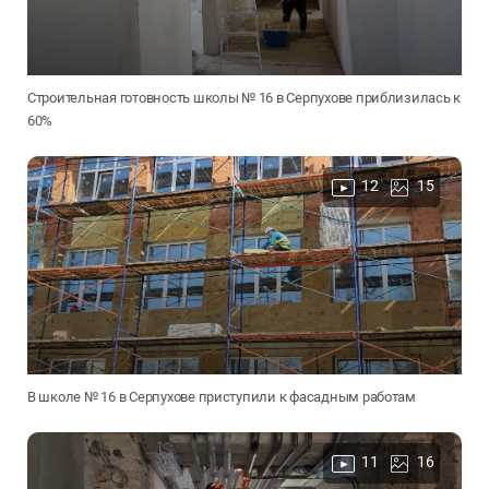
Строительная готовность школы № 16 в Серпухове приблизилась к
60%
12
15
В школе № 16 в Серпухове приступили к фасадным работам
11
16