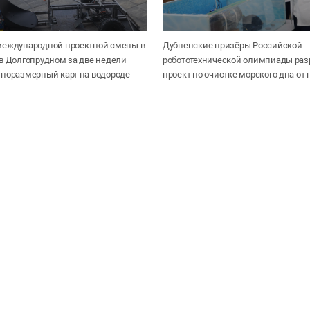
международной проектной смены в
Дубненские призёры Российской
в Долгопрудном за две недели
робототехнической олимпиады раз
лноразмерный карт на водороде
проект по очистке морского дна от 