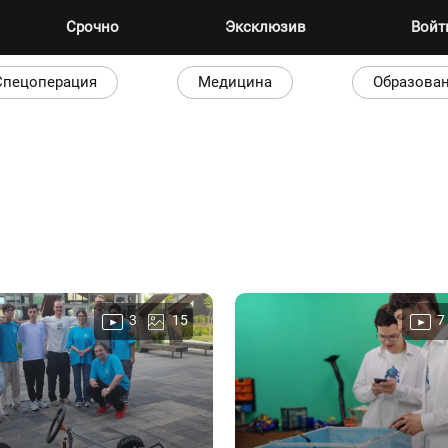
Срочно
Эксклюзив
Вой
Спецоперация
Медицина
Образова
3
15
7