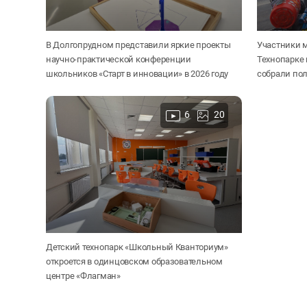
В Долгопрудном представили яркие проекты
Участники 
научно-практической конференции
Технопарке 
школьников «Старт в инновации» в 2026 году
собрали по
6
20
Детский технопарк «Школьный Кванториум»
откроется в одинцовском образовательном
центре «Флагман»