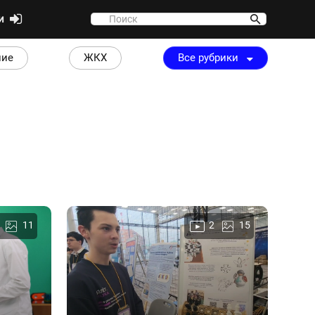
ти
ние
ЖКХ
Все рубрики
11
2
15