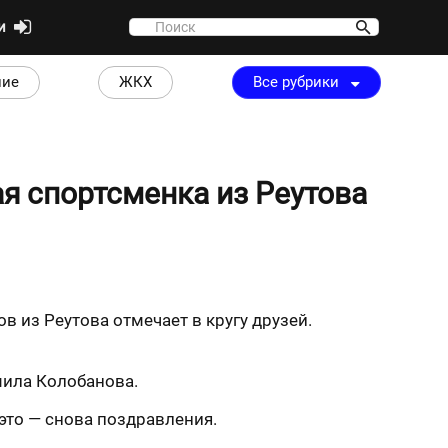
ти
ние
ЖКХ
Все рубрики
ая спортсменка из Реутова
 из Реутова отмечает в кругу друзей.
дмила Колобанова.
это — снова поздравления.