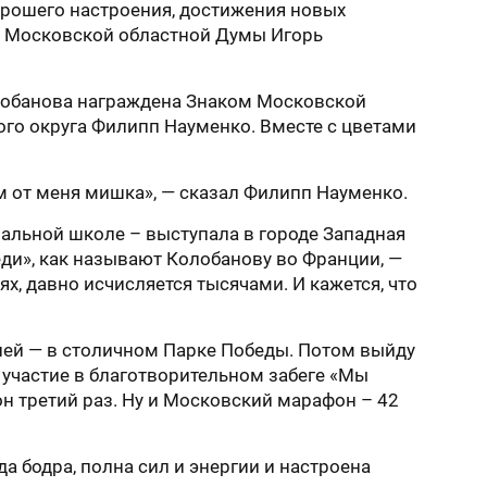
хорошего настроения, достижения новых
ь Московской областной Думы Игорь
олобанова награждена Знаком Московской
кого округа Филипп Науменко. Вместе с цветами
м от меня мишка», — сказал Филипп Науменко.
чальной школе – выступала в городе Западная
ди», как называют Колобанову во Франции, —
, давно исчисляется тысячами. И кажется, что
ией — в столичном Парке Победы. Потом выйду
 участие в благотворительном забеге «Мы
 третий раз. Ну и Московский марафон – 42
а бодра, полна сил и энергии и настроена