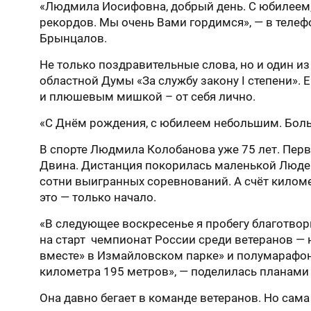
«Людмила Иосифовна, добрый день. С юбилеем, 
рекордов. Мы очень Вами гордимся», — в теле
Брынцалов.
Не только поздравительные слова, но и один 
областной Думы «За службу закону I степени». 
и плюшевым мишкой – от себя лично.
«С Днём рождения, с юбилеем небольшим. Больш
В спорте Людмила Колобанова уже 75 лет. Перв
Двина. Дистанция покорилась маленькой Люде з
сотни выигранных соревнований. А счёт киломе
это — только начало.
«В следующее воскресенье я пробегу благотво
на старт чемпионат России среди ветеранов — 
вместе» в Измайловском парке» и полумарафон
километра 195 метров», — поделилась планами
Она давно бегает в команде ветеранов. Но сама