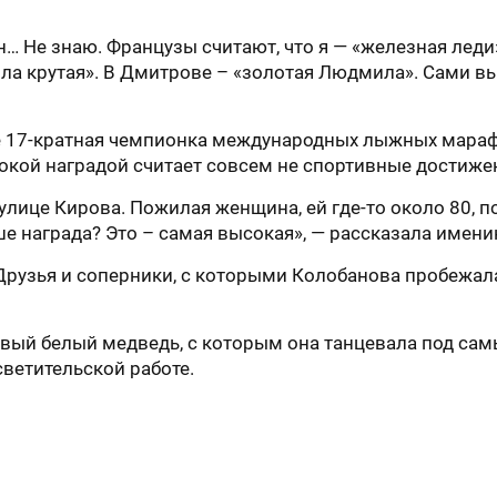
н… Не знаю. Французы считают, что я — «железная леди»
а крутая». В Дмитрове – «золотая Людмила». Сами выби
е 17-кратная чемпионка международных лыжных марафо
окой наградой считает совсем не спортивные достиже
 улице Кирова. Пожилая женщина, ей где-то около 80, 
е награда? Это – самая высокая», — рассказала имени
Друзья и соперники, с которыми Колобанова пробежала
овый белый медведь, с которым она танцевала под с
ветительской работе.