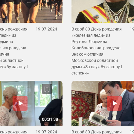
День рождения
19-07-2024
В свой 80 День рождения
1
леди» из
«железная леди» из
юдмила
Реутова Людмила
а награждена
Колобанова награждена
личия
Знаком отличия
й областной
Московской областной
лужбу закону I
думы «За службу закону I
степени»
00:01:38
День рождения
19-07-2024
В свой 80 День рождения
1