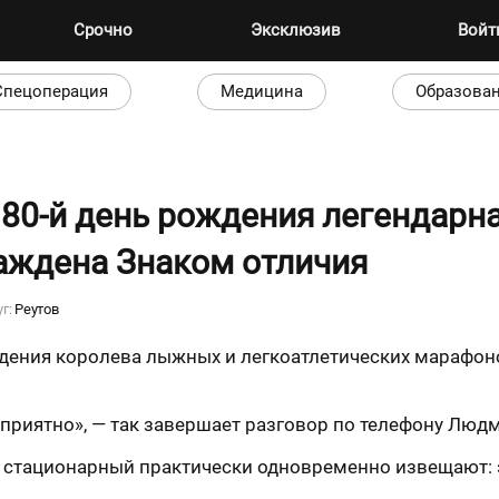
Срочно
Эксклюзив
Вой
Спецоперация
Медицина
Образова
й 80-й день рождения легендарн
аждена Знаком отличия
уг:
Реутов
ения королева лыжных и легкоатлетических марафонов
ь приятно», — так завершает разговор по телефону Лю
 стационарный практически одновременно извещают: 