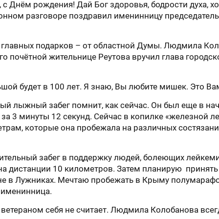
с Днём рождения! Дай Бог здоровья, бодрости духа, 
фонном разговоре поздравил именинницу председател
из главных подарков – от областной Думы. Людмила К
Его почётной жительнице Реутова вручил глава городс
ой будет в 100 лет. Я знаю, Вы любите мишек. Это Ва
ый лыжный забег помнит, как сейчас. Он был еще в на
а 3 минуты 12 секунд. Сейчас в копилке «железной ле
трам, которые она пробежала на различных состязаниях
рительный забег в поддержку людей, болеющих лейкем
на дистанции 10 километров. Затем планирую принять
е в Лужниках. Мечтаю пробежать в Крыму полумарафон
 именинница.
 ветераном себя не считает. Людмила Колобанова всегд