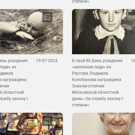
степени»
День рождения
19-07-2024
В свой 80 День рождения
1
леди» из
«железная леди» из
юдмила
Реутова Людмила
а награждена
Колобанова награждена
личия
Знаком отличия
й областной
Московской областной
лужбу закону I
думы «За службу закону I
степени»