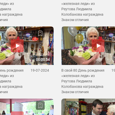
леди» из
«железная леди» из
юдмила
Реутова Людмила
а награждена
Колобанова награждена
личия
Знаком отличия
00:00:54
День рождения
19-07-2024
В свой 80 День рождения
1
леди» из
«железная леди» из
юдмила
Реутова Людмила
а награждена
Колобанова награждена
личия
Знаком отличия