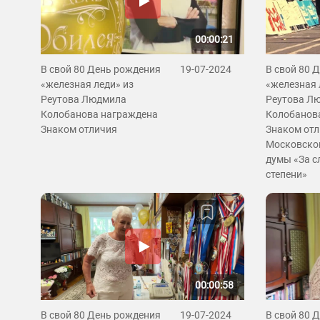
00:00:21
В свой 80 День рождения
19-07-2024
В свой 80 
«железная леди» из
«железная 
Реутова Людмила
Реутова Л
Колобанова награждена
Колобанов
Знаком отличия
Знаком от
Московско
думы «За с
степени»
00:00:58
В свой 80 День рождения
19-07-2024
В свой 80 