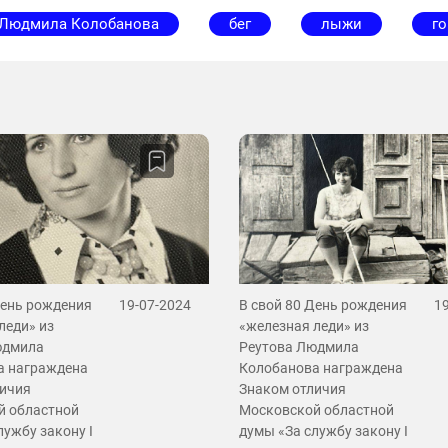
Людмила Колобанова
бег
лыжи
г
День рождения
19-07-2024
В свой 80 День рождения
1
леди» из
«железная леди» из
юдмила
Реутова Людмила
а награждена
Колобанова награждена
личия
Знаком отличия
й областной
Московской областной
лужбу закону I
думы «За службу закону I