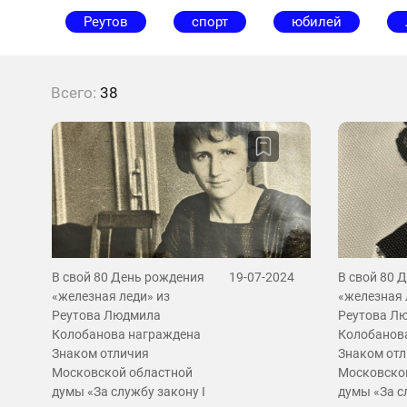
Реутов
спорт
юбилей
Всего:
38
В свой 80 День рождения
19-07-2024
В свой 80 
«железная леди» из
«железная 
Реутова Людмила
Реутова Л
Колобанова награждена
Колобанов
Знаком отличия
Знаком от
Московской областной
Московско
думы «За службу закону I
думы «За с