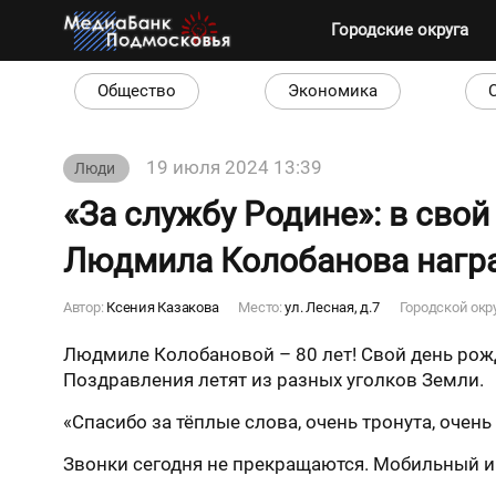
Городские округа
Общество
Экономика
19 июля 2024 13:39
Люди
«За службу Родине»: в сво
Людмила Колобанова нагр
Автор:
Ксения Казакова
Место:
ул. Лесная, д.7
Городской окр
Людмиле Колобановой – 80 лет! Свой день рожд
Поздравления летят из разных уголков Земли.
«Спасибо за тёплые слова, очень тронута, очен
Звонки сегодня не прекращаются. Мобильный и