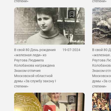
степени»
степени»
В свой 80 День рождения
19-07-2024
В свой 80 
«железная леди» из
«железная 
Реутова Людмила
Реутова Л
Колобанова награждена
Колобанов
Знаком отличия
Знаком от
Московской областной
Московско
думы «За службу закону I
думы «За с
степени»
степени»