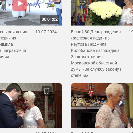
00:01:02
День рождения
19-07-2024
В свой 80 День рождения
1
леди» из
«железная леди» из
юдмила
Реутова Людмила
а награждена
Колобанова награждена
личия
Знаком отличия
Московской областной
думы «За службу закону I
степени»