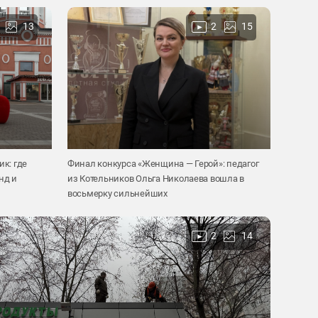
13
2
15
к: где
Финал конкурса «Женщина — Герой»: педагог
нд и
из Котельников Ольга Николаева вошла в
восьмерку сильнейших
2
14