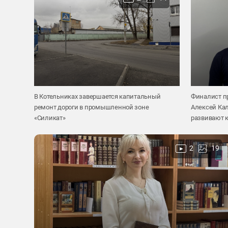
В Котельниках завершается капитальный
Финалист п
ремонт дороги в промышленной зоне
Алексей Кал
«Силикат»
развивают к
2
19