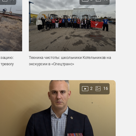
изацию:
Техника чистоты: школьники Котельников на
тревогу
экскурсии в «Спецтранс»
2
16