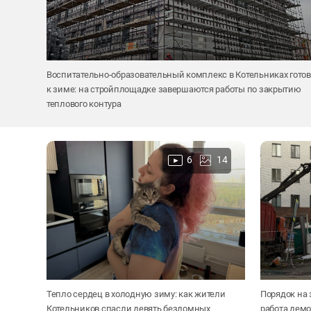
Воспитательно-образовательный комплекс в Котельниках готов
к зиме: на стройплощадке завершаются работы по закрытию
теплового контура
6
14
Тепло сердец в холодную зиму: как жители
Порядок на 
Котельников спасли девять бездомных
работа дем