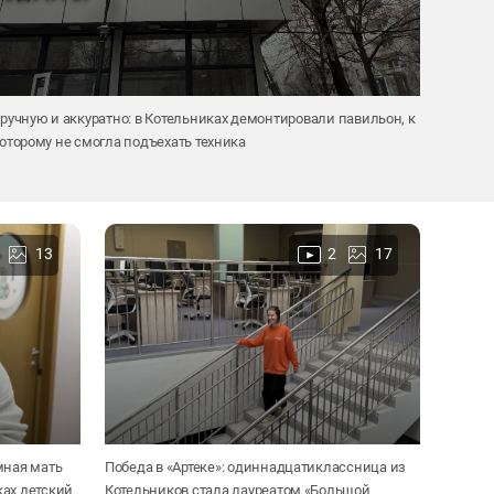
ручную и аккуратно: в Котельниках демонтировали павильон, к
оторому не смогла подъехать техника
13
2
17
мная мать
Победа в «Артеке»: одиннадцатиклассница из
ах детский
Котельников стала лауреатом «Большой