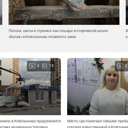
Попона, шипы и стрижка: как лошади в спортивной школе
В
«Белка» в Котельниках готовятся к зиме
к
3
15
2
земле: в Котельниках продолжается
Место, где помогают семьям: приё
онтажу незаконных торговых
создала единственный в Котельник