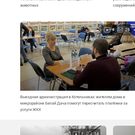
животных
сооружений
4
26
Выездная администрация в Котельниках: жителям дома в
микрорайоне Белай Дача помогут пересчитать платёжки за
услуги ЖКХ
2
14