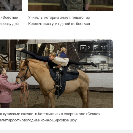
а «Золотые
Учитель, который знает: педагог из
ировку для
Котельников учит детей не бояться
2
14
а кулисами сказки: в Котельниках в спортшколе «Белка»
епетируют новогоднее конно-цирковое шоу