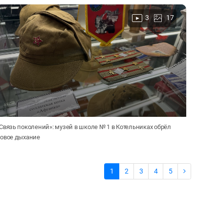
3
17
Связь поколений»: музей в школе № 1 в Котельниках обрёл
овое дыхание
1
2
3
4
5