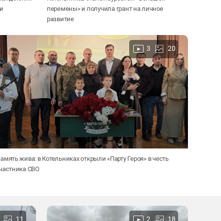
и
перемены» и получила грант на личное
развитие
3
20
амять жива: в Котельниках открыли «Парту Героя» в честь
частника СВО
11
2
18