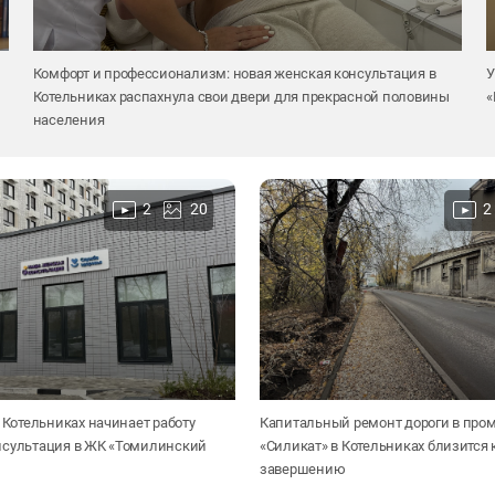
Комфорт и профессионализм: новая женская консультация в
У
Котельниках распахнула свои двери для прекрасной половины
«
населения
2
20
2
в Котельниках начинает работу
Капитальный ремонт дороги в про
нсультация в ЖК «Томилинский
«Силикат» в Котельниках близится 
завершению