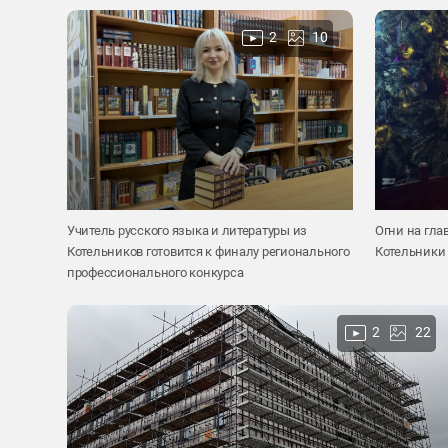
2
10
Учитель русского языка и литературы из
Огни на глав
Котельников готовится к финалу регионального
Котельники 
профессионального конкурса
2
22