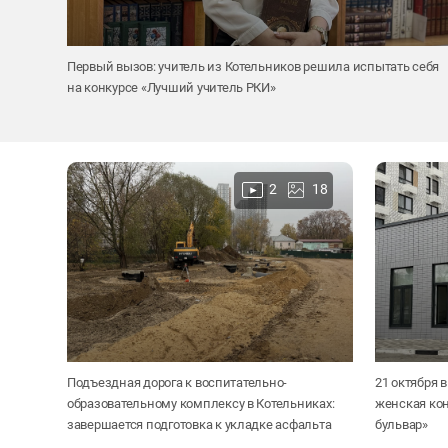
Первый вызов: учитель из Котельников решила испытать себя
на конкурсе «Лучший учитель РКИ»
2
18
Подъездная дорога к воспитательно-
21 октября 
образовательному комплексу в Котельниках:
женская ко
завершается подготовка к укладке асфальта
бульвар»