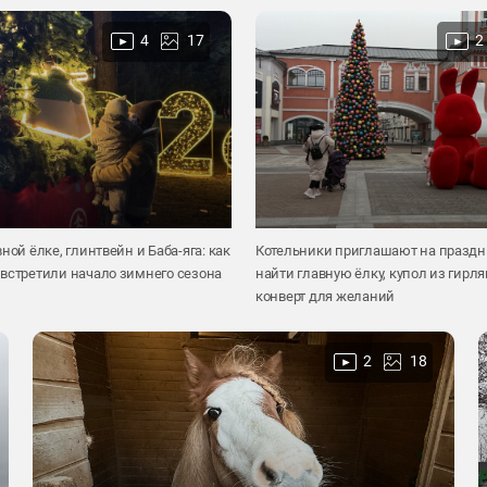
4
17
2
ной ёлке, глинтвейн и Баба-яга: как
Котельники приглашают на праздни
встретили начало зимнего сезона
найти главную ёлку, купол из гирля
конверт для желаний
2
18