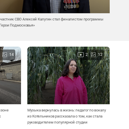
частник СВО Алексей Калугин стал финалистом программы
Герои Подмосковья»
14
2
12
мзоне
Музыка вернулась в жизнь: педагог по вокалу
к
из Котельников рассказала о том, как стала
руководителем популярной студии