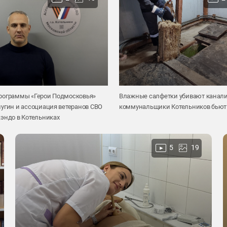
рограммы «Герои Подмосковья»
Влажные салфетки убивают канал
угин и ассоциация ветеранов СВО
коммунальщики Котельников бьют 
эндо в Котельниках
5
19