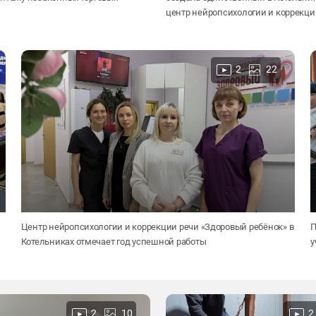
центр нейропсихологии и коррекци
2
22
Центр нейропсихологии и коррекции речи «Здоровый ребёнок» в
П
Котельниках отмечает год успешной работы
у
2
10
2