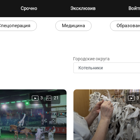
Срочно
Эксклюзив
Вой
Спецоперация
Медицина
Образова
Городские округа
3
21
3