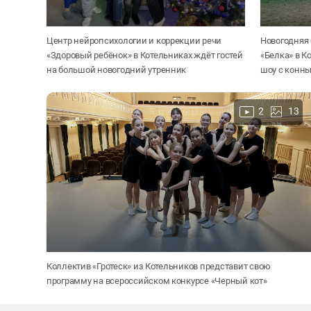
Центр нейропсихологии и коррекции речи
Новогодняя 
«Здоровый ребёнок» в Котельниках ждёт гостей
«Белка» в 
на большой новогодний утренник
шоу с конн
2
13
Коллектив «Гротеск» из Котельников представит свою
программу на всероссийском конкурсе «Черный кот»