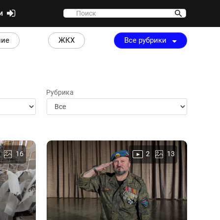
ти
ние
ЖКХ
Все рубрики
Рубрика
16
2
13