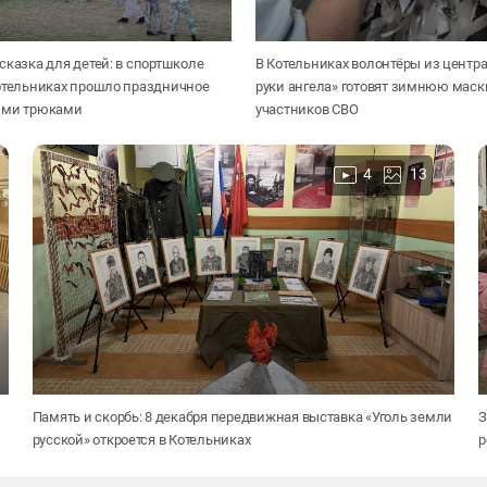
сказка для детей: в спортшколе
В Котельниках волонтёры из центр
Котельниках прошло праздничное
руки ангела» готовят зимнюю маск
ыми трюками
участников СВО
4
13
Память и скорбь: 8 декабря передвижная выставка «Уголь земли
З
русской» откроется в Котельниках
р