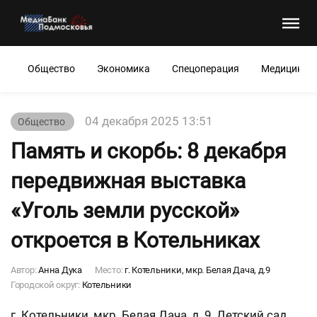
Общество
Экономика
Спецоперация
Медицина
04 декабря 2025 13:51
Общество
Память и скорбь: 8 декабря
передвижная выставка
«Уголь земли русской»
откроется в Котельниках
Автор:
Анна Дука
Место:
г. Котельники, мкр. Белая Дача, д.9
Городской округ:
Котельники
г. Котельники, мкр. Белая Дача, д. 9, Детский сад