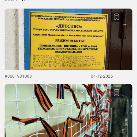
#0001901068
04-12-2025