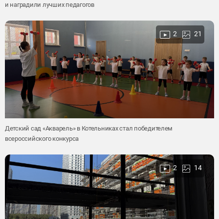
и наградили лучших педагогов
2
21
Детский сад «Акварель» в Котельниках стал победителем
всероссийского конкурса
2
14