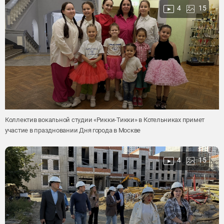
4
15
Коллектив вокальной студии «Рикки-Тикки» в Котельниках примет
участие в праздновании Дня города в Москве
4
15