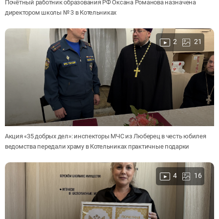
Почётный работник образования РФ Оксана Романова назначена
директором школы № 3 в Котельниках
2
21
Акция «35 добрых дел»: инспекторы МЧС из Люберец в честь юбилея
ведомства передали храму в Котельниках практичные подарки
4
16