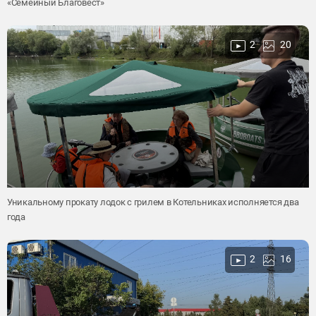
«Семейный Благовест»
2
20
Уникальному прокату лодок с грилем в Котельниках исполняется два
года
2
16