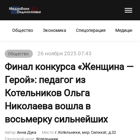
Общество
Экономика
Спецоперация
Медицина
26 ноября 2025 07:43
Общество
Финал конкурса «Женщина —
Герой»: педагог из
Котельников Ольга
Николаева вошла в
восьмерку сильнейших
Автор:
Анна Дука
Место:
г. Котельники, мкр. Силикат, д.32
Городской округ:
Котельники