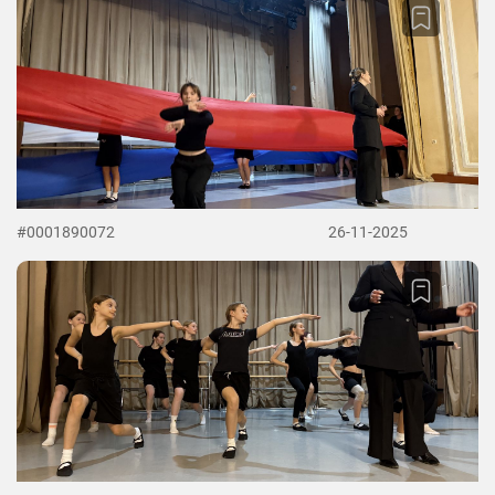
#0001890072
26-11-2025