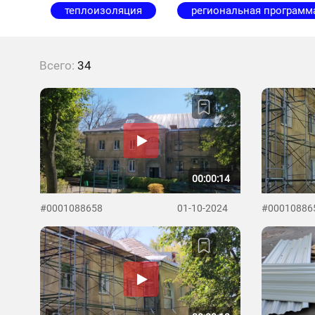
теплоизоляция
региональная программ
Всего:
34
00:00:14
#0001088658
01-10-2024
#00010886