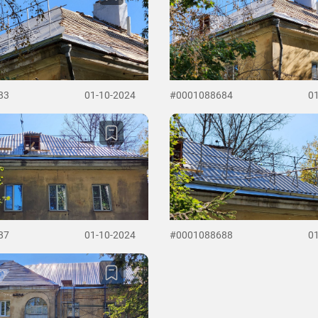
83
01-10-2024
#0001088684
0
87
01-10-2024
#0001088688
0