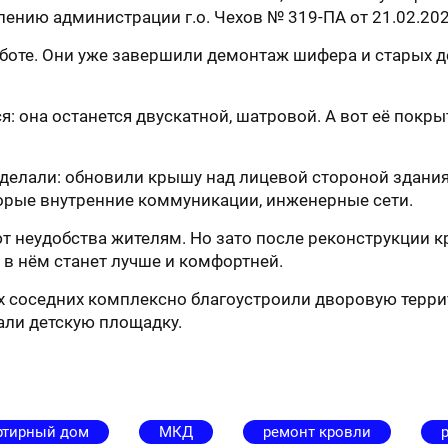
лению администрации г.о. Чехов № 319-ПА от 21.02.202
аботе. Они уже завершили демонтаж шифера и старых 
: она останется двускатной, шатровой. А вот её покр
 сделали: обновили крышу над лицевой стороной здания
торые внутренние коммуникации, инженерные сети.
т неудобства жителям. Но зато после реконструкции 
 в нём станет лучше и комфортней.
вух соседних комплексно благоустроили дворовую терр
али детскую площадку.
ртирный дом
МКД
ремонт кровли