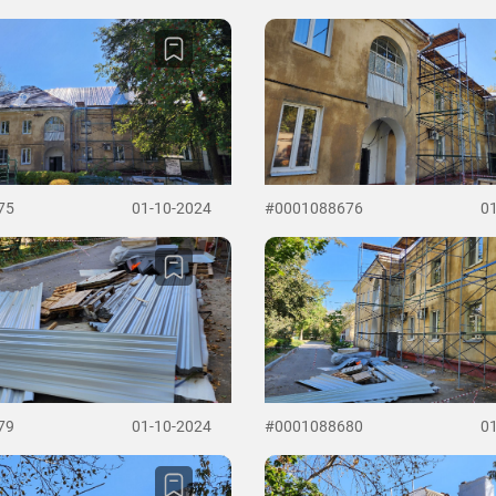
75
01-10-2024
#0001088676
0
79
01-10-2024
#0001088680
0