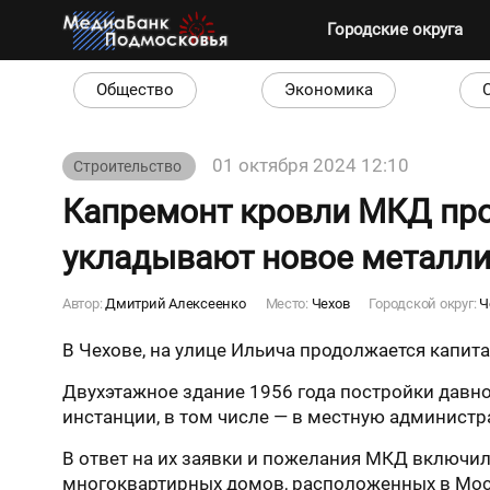
Городские округа
Общество
Экономика
01 октября 2024 12:10
Строительство
Капремонт кровли МКД прод
укладывают новое металли
Автор:
Дмитрий Алексеенко
Место:
Чехов
Городской округ:
Ч
В Чехове, на улице Ильича продолжается капи
Двухэтажное здание 1956 года постройки давн
инстанции, в том числе — в местную администр
В ответ на их заявки и пожелания МКД включи
многоквартирных домов, расположенных в Моск