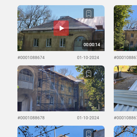
00:00:14
#0001088674
01-10-2024
#00010886
#0001088678
01-10-2024
#00010886