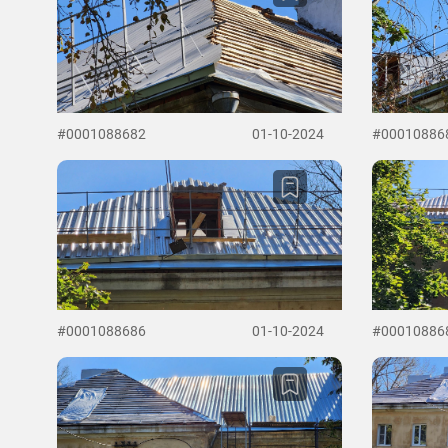
#0001088682
01-10-2024
#00010886
#0001088686
01-10-2024
#00010886