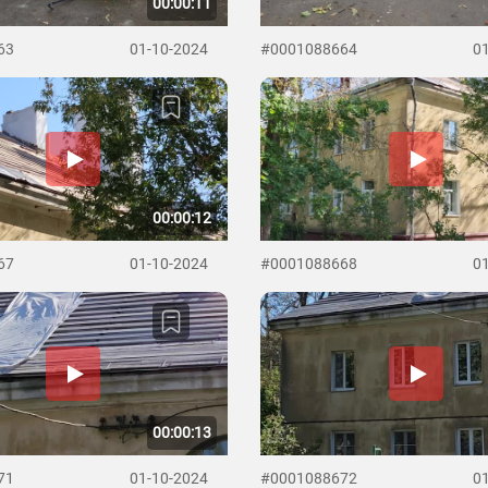
00:00:11
63
01-10-2024
#0001088664
0
00:00:12
67
01-10-2024
#0001088668
0
00:00:13
71
01-10-2024
#0001088672
0