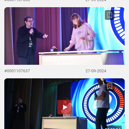
#0001107637
27-09-2024