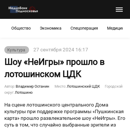
Общество
Экономика
Спецоперация
Медицина
27 сентября 2024 16:17
Культура
Шоу «НеИгры» прошло в
лотошинском ЦДК
Автор:
Владимир Останин
Место:
Лотошинский ЦДК
Городской
округ:
Лотошино
На сцене лотошинского центрального Дома
культуры при поддержке программы «Пушкинская
карта» прошло развлекательное шоу «НеИгры». Его
суть в том, что случайно выбранные зрители из