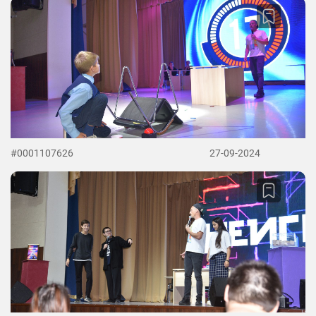
#0001107626
27-09-2024