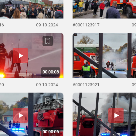
16
09-10-2024
#0001123917
0
00:00:08
20
09-10-2024
#0001123921
0
00:00:06