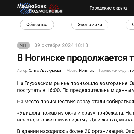
Городские округа
Общество
Экономика
09 октября 2024 18:18
ЧП
В Ногинске продолжается 
Автор:
Ольга Аввакумова
Место:
Ногинск
Городской округ:
Бо
На Глуховском рынке произошло возгорание. За
поступать в 16:00. По предварительным данны
На место происшествия сразу стали собираться
«Увидела пожар из окна и сразу прибежала. На 
все это, это же близко к дому. Да и жалко, мы
В здании находилось более 20 организаций. Ок