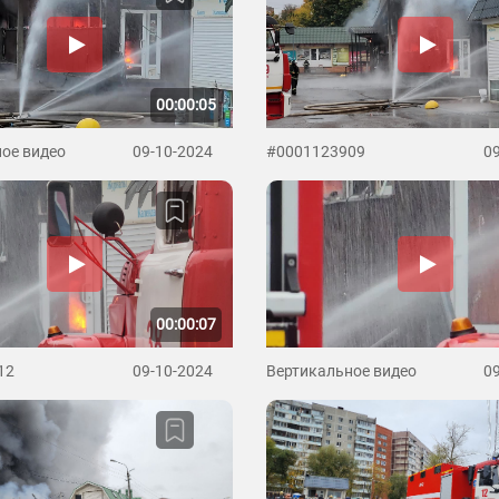
00:00:05
ое видео
09-10-2024
#0001123909
0
00:00:07
12
09-10-2024
Вертикальное видео
0