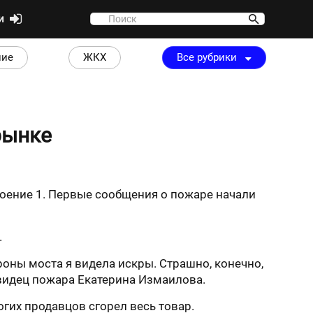
ти
ние
ЖКХ
Все рубрики
рынке
роение 1. Первые сообщения о пожаре начали
.
роны моста я видела искры. Страшно, конечно,
чевидец пожара Екатерина Измаилова.
гих продавцов сгорел весь товар.