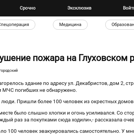
Срочно
Эксклюзив
Вой
Спецоперация
Медицина
Образова
тушение пожара на Глуховском 
городский
горелось здание по адресу ул. Декабристов, дом 2, ст
м МЧС погибших не обнаружено.
 люди. Пришли более 100 человек из окрестных домов
месте было слышно хлопки и огонь усиливался. Со сто
 каждый раз за покупками сюда ходили»,- рассказала о
оло 100 человек эвакуировались самостоятельно. У мно