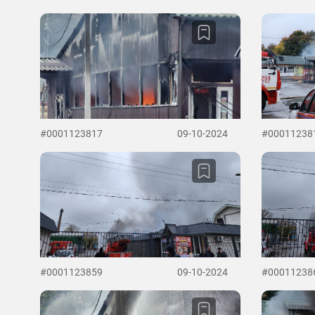
#0001123817
09-10-2024
#00011238
#0001123859
09-10-2024
#00011238