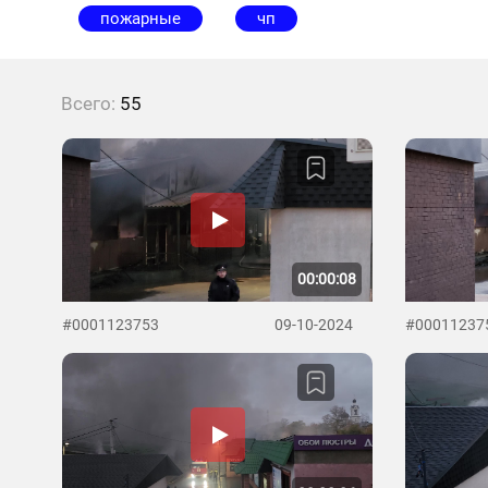
пожарные
чп
Всего:
55
00:00:08
#0001123753
09-10-2024
#00011237