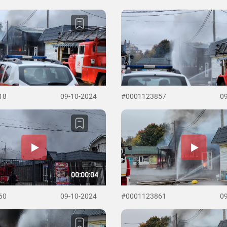
18
09-10-2024
#0001123857
0
00:00:04
60
09-10-2024
#0001123861
0