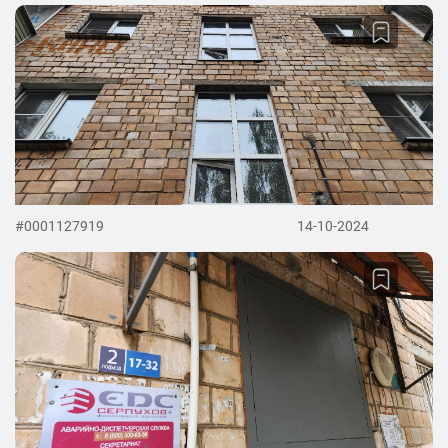
#0001127919
14-10-2024