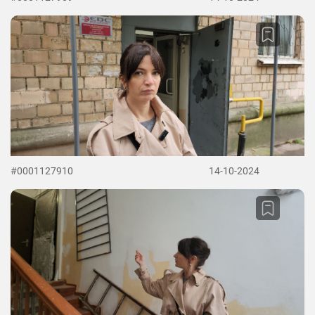
#0001127910
14-10-2024