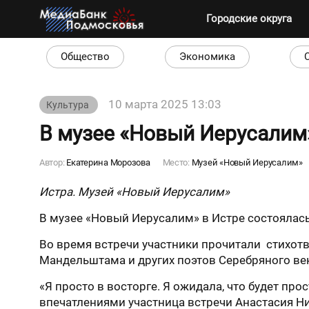
Городские округа
Общество
Экономика
10 марта 2025 13:03
Культура
В музее «Новый Иерусалим»
Автор:
Екатерина Морозова
Место:
Музей «Новый Иерусалим»
Истра. Музей «Новый Иерусалим»
В музее «Новый Иерусалим» в Истре состоялась
Во время встречи участники прочитали стихотв
Мандельштама и других поэтов Серебряного ве
«Я просто в восторге. Я ожидала, что будет про
впечатлениями участница встречи Анастасия Н