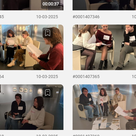
00:00:37
45
10-03-2025
#0001407346
1
64
10-03-2025
#0001407365
1