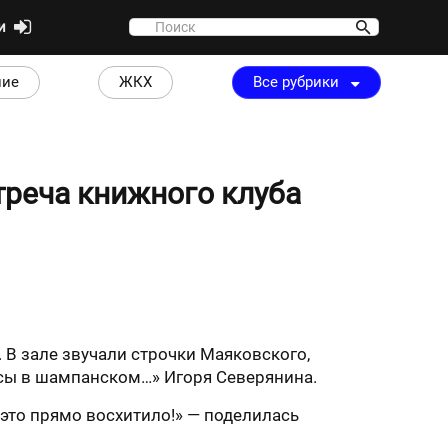
ти
ние
ЖКХ
Все рубрики
треча книжного клуба
 В зале звучали строчки Маяковского,
асы в шампанском…» Игоря Северянина.
я это прямо восхитило!» — поделилась