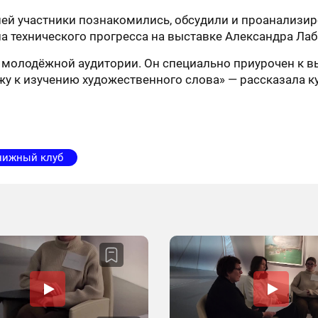
 ней участники познакомились, обсудили и проанализ
ла технического прогресса на выставке Александра Ла
 молодёжной аудитории. Он специально приурочен к в
к изучению художественного слова» — рассказала ку
нижный клуб