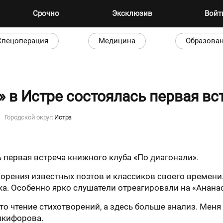
Срочно
Эксклюзив
Вой
Спецоперация
Медицина
Образова
 в Истре состоялась первая вс
Городской округ:
Истра
 первая встреча книжного клуба «По диагонали».
орения известных поэтов и классиков своего времени.
ка. Особенно ярко слушатели отреагировали на «Анан
сто чтение стихотворений, а здесь больше анализ. Мен
икифорова.