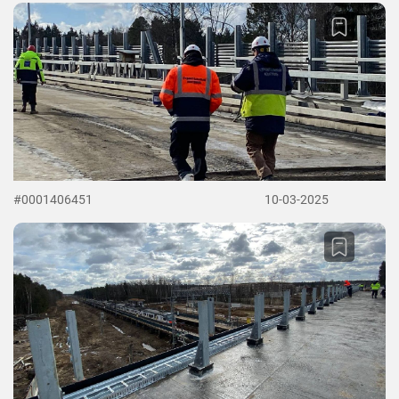
#0001406451
10-03-2025