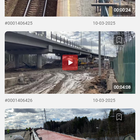
00:00:24
#0001406425
10-03-2025
00:04:08
#0001406426
10-03-2025