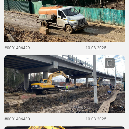
#0001406429
10-03-2025
#0001406430
10-03-2025