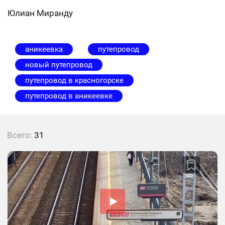
Юлиан Миранду
аникеевка
путепровод
новый путепровод
путепровод в красногорске
путепровод в аникеевке
Всего:
31