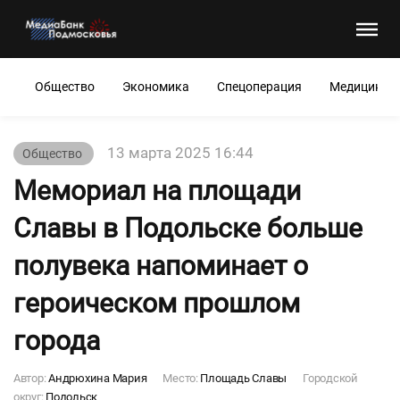
Общество
Экономика
Спецоперация
Медицина
13 марта 2025 16:44
Общество
Мемориал на площади
Славы в Подольске больше
полувека напоминает о
героическом прошлом
города
Автор:
Андрюхина Мария
Место:
Площадь Славы
Городской
округ:
Подольск