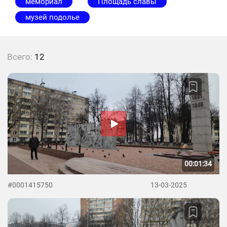
мемориал
Площадь славы
музей подолье
Всего:
12
00:01:34
#0001415750
13-03-2025