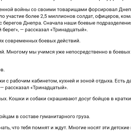
венной войны со своими товарищами форсировал Днеп
ло участие более 2,5 миллионов солдат, офицеров, ком
 с берегов Днепра. Сначала наши боевые подразделен
 берег», — рассказал «Тринадцатый».
ях современных боевых действий.
ий. Многому мы учимся уже непосредственно в боевых 
в.
и с рабочим кабинетом, кухней и зоной отдыха. Есть д
— рассказал «Тринадцатый».
х. Кошки и собаки скрашивают досуг бойцов в кратк
бойцам в составе гуманитарного груза.
нать, что тебя помнят и ждут. Многие носят эти детски