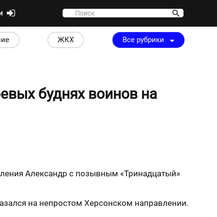
ти
ние
ЖКХ
Все рубрики
евых буднях воинов на
еления Александр с позывным «Тринадцатый»
оказался на непростом Херсонском направлении.