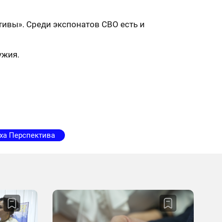
ивы». Среди экспонатов СВО есть и
ужия.
ха Перспектива