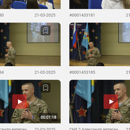
80
21-03-2025
#0001433181
2
84
21-03-2025
#0001433185
2
00:01:18
сандр ветеран
21-03-2025
СНХ 2 Александр ветеран
2