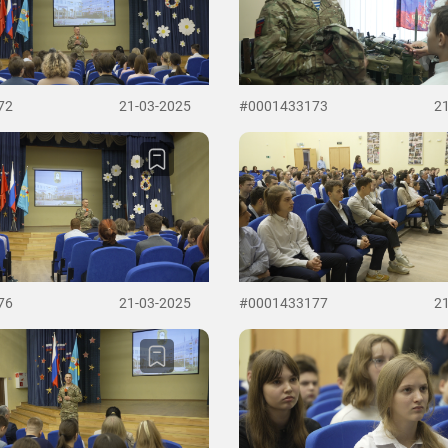
72
21-03-2025
#0001433173
2
76
21-03-2025
#0001433177
2