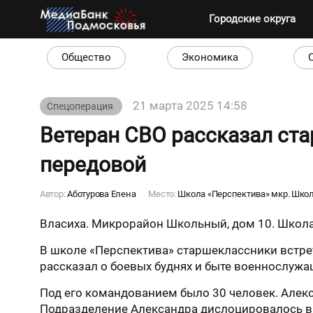
Городские округа
Общество
Экономика
21 марта 2025 14:58
Спецоперация
Ветеран СВО рассказал ста
передовой
Автор:
Аботурова Елена
Место:
Школа «Перспектива» мкр. Шко
Власиха. Микрорайон Школьный, дом 10. Школа
В школе «Перспектива» старшеклассники встр
рассказал о боевых буднях и быте военнослужа
Под его командованием было 30 человек. Алекс
Подразделение Александра дислоцировалось в 