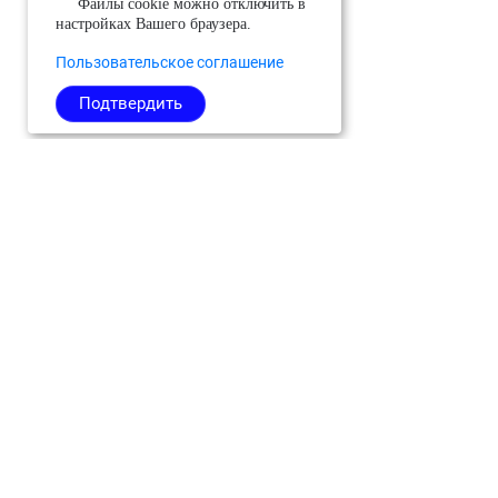
Файлы cookie можно отключить в
настройках Вашего браузера.
Пользовательское соглашение
Подтвердить
Можайский
Реутов
Черноголовка
Молодёжный
Рузский
Чехов
(ЗАТО)
Сергиево-
Шатура
Мытищи
Посадский
Шаховская
Наро-
Серебряные
Щёлково
Фоминский
Пруды
Электросталь
Одинцовский
Серпухов