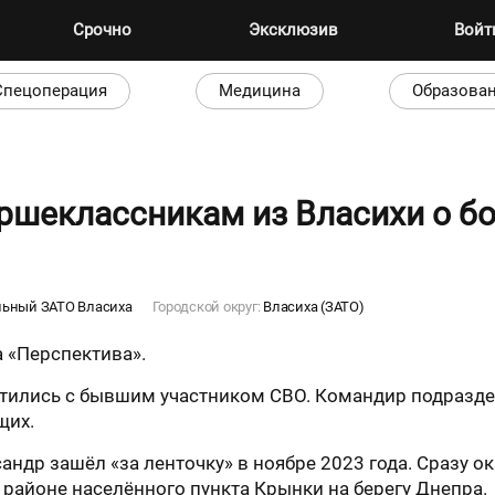
Срочно
Эксклюзив
Вой
Спецоперация
Медицина
Образова
ршеклассникам из Власихи о бо
льный ЗАТО Власиха
Городской округ:
Власиха (ЗАТО)
 «Перспектива».
етились с бывшим участником СВО. Командир подразд
щих.
андр зашёл «за ленточку» в ноябре 2023 года. Сразу 
районе населённого пункта Крынки на берегу Днепра.