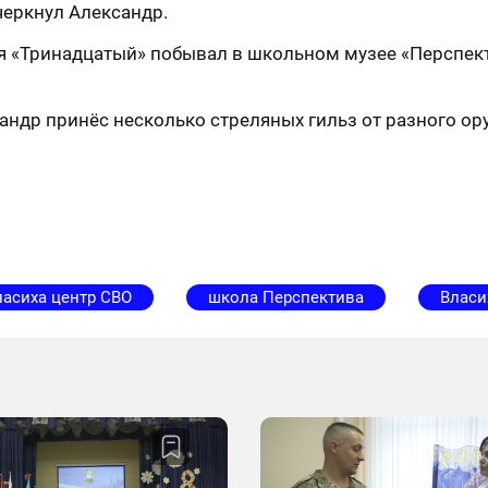
черкнул Александр.
 «Тринадцатый» побывал в школьном музее «Перспект
сандр принёс несколько стреляных гильз от разного ор
ласиха центр СВО
школа Перспектива
Власи