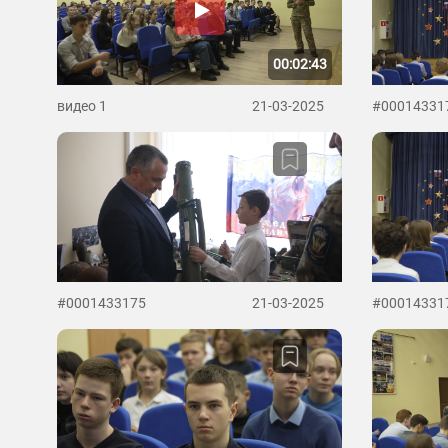
00:02:43
видео 1
21-03-2025
#00014331
#0001433175
21-03-2025
#00014331