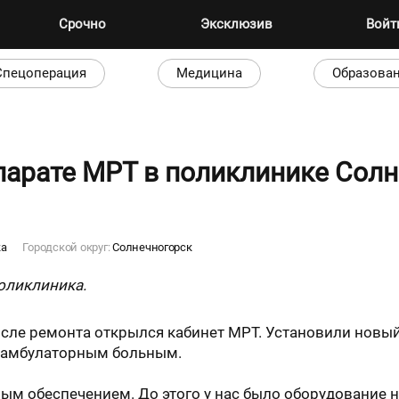
Срочно
Эксклюзив
Вой
Спецоперация
Медицина
Образова
парате МРТ в поликлинике Сол
ка
Городской округ:
Солнечногорск
поликлиника.
сле ремонта открылся кабинет МРТ. Установили новый
и амбулаторным больным.
м обеспечением. До этого у нас было оборудование н