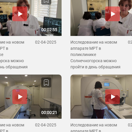
00:02:55
ие на новом
02-04-2025
Исследование на новом
0
РТ в
аппарате МРТ в
ке
поликлинике
орска можно
Солнечногорска можно
ень обращения
пройти в день обращения
00:00:21
ие на новом
02-04-2025
Исследование на новом
0
РТ в
аппарате МРТ в