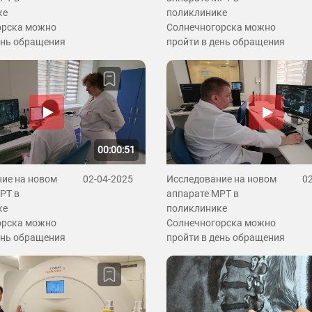
ке
поликлинике
орска можно
Солнечногорска можно
ень обращения
пройти в день обращения
00:00:51
ие на новом
02-04-2025
Исследование на новом
0
РТ в
аппарате МРТ в
ке
поликлинике
орска можно
Солнечногорска можно
ень обращения
пройти в день обращения