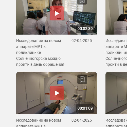
00:02:39
Исследование на новом
02-04-2025
Исследован
аппарате МРТ в
аппарате М
поликлинике
поликлини
Солнечногорска можно
Солнечног
пройти в день обращения
пройти в д
00:01:09
Исследование на новом
02-04-2025
Исследован
аппарате МРТ в
аппарате М