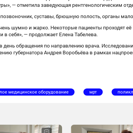
уры», — отметила заведующая рентгенологическим отд
позвоночник, суставы, брюшную полость, органы малог
чень шумно и жарко. Некоторые пациенты проходят её
 в себя», — продолжает Елена Табелева.
в день обращения по направлению врача. Исследовани
ению губернатора Андрея Воробьёва в рамках нацпрое
лое медицинское оборудование
мрт
полик