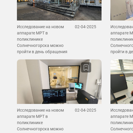
Исследование на новом
02-04-2025
Исследован
аппарате МРТ в
аппарате М
поликлинике
поликлини
Солнечногорска можно
Солнечног
пройти в день обращения
пройти в д
Исследование на новом
02-04-2025
Исследован
аппарате МРТ в
аппарате М
поликлинике
поликлини
Солнечногорска можно
Солнечног