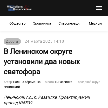
Общество
Экономика
Спецоперация
Медицина
24 марта 2025 14:10
Дороги
В Ленинском округе
установили два новых
светофора
Автор:
Полина Абраменко
Место:
П. Развилка
Городской округ:
Ленинский
Ленинский г.о., п. Развилка, Проектируемый
проезд №5539.