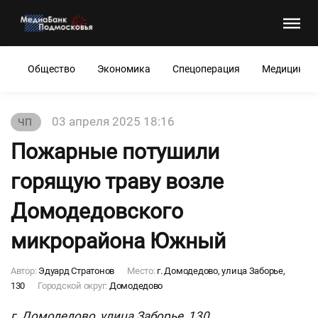
Общество
Экономика
Спецоперация
Медицина
03 апреля 2025 18:16
ЧП
Пожарные потушили
горящую траву возле
Домодедовского
микрорайона Южный
Автор:
Эдуард Стратонов
Место:
г. Домодедово, улица Заборье,
130
Городской округ:
Домодедово
г. Домодедово, улица Заборье, 130