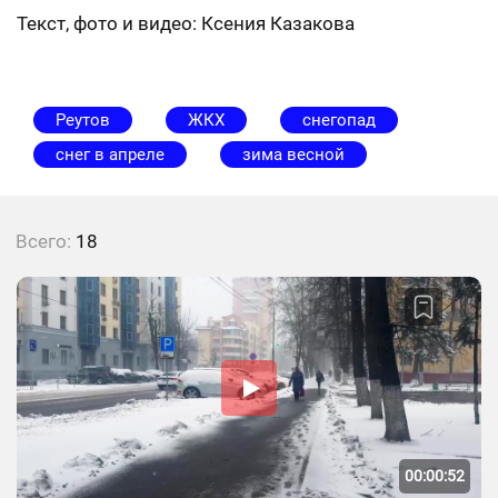
Текст, фото и видео: Ксения Казакова
Реутов
ЖКХ
снегопад
снег в апреле
зима весной
Всего:
18
00:00:52