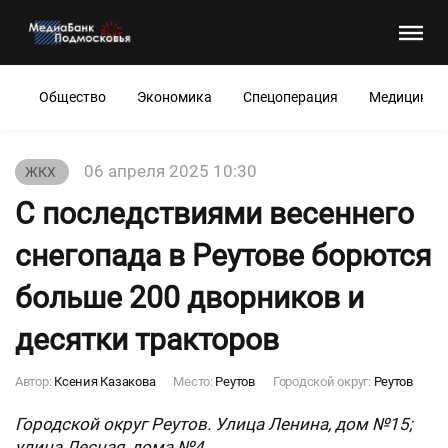
Общество
Экономика
Спецоперация
Медицина
06 апреля 2025 10:30
ЖКХ
С последствиями весеннего
снегопада в Реутове борются
больше 200 дворников и
десятки тракторов
Автор:
Ксения Казакова
Место:
Реутов
Городской округ:
Реутов
Городской округ Реутов. Улица Ленина, дом №15;
улица Лесная, дома №4.