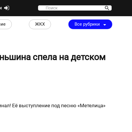
ти
ние
ЖКХ
Все рубрики
Яньшина спела на детском
инал! Её выступление под песню «Метелица»