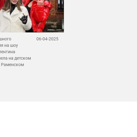
шного
06-04-2025
я на шоу
лентина
ела на детском
в Раменском