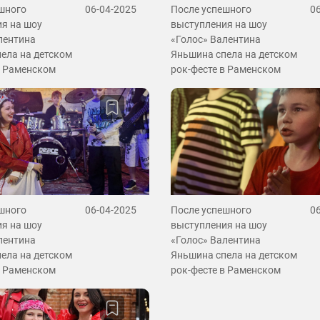
шного
06-04-2025
После успешного
0
я на шоу
выступления на шоу
лентина
«Голос» Валентина
ела на детском
Яньшина спела на детском
в Раменском
рок-фесте в Раменском
шного
06-04-2025
После успешного
0
я на шоу
выступления на шоу
лентина
«Голос» Валентина
ела на детском
Яньшина спела на детском
в Раменском
рок-фесте в Раменском