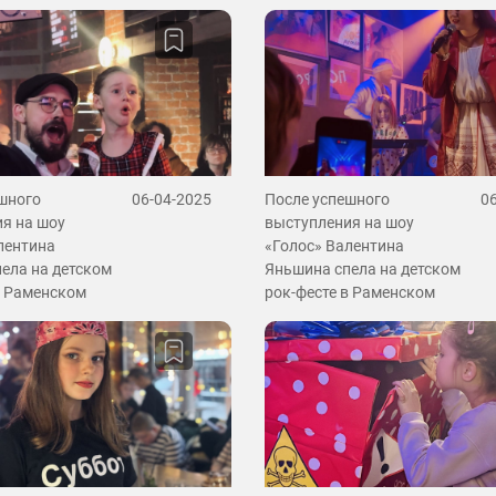
шного
06-04-2025
После успешного
0
я на шоу
выступления на шоу
лентина
«Голос» Валентина
ела на детском
Яньшина спела на детском
в Раменском
рок-фесте в Раменском