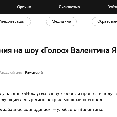
Срочно
Эксклюзив
Вой
Спецоперация
Медицина
Образова
ия на шоу «Голос» Валентина 
Городской округ:
Раменский
 на этапе «Нокауты» в шоу «Голос» и прошла в полуф
следующий день регион накрыл мощный снегопад.
ь забавное совпадение», — улыбается Валентина.