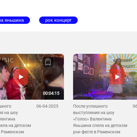
на яньшина
рок концерт
00:04:15
шного
06-04-2025
После успешного
0
я на шоу
выступления на шоу
лентина
«Голос» Валентина
ела на детском
Яньшина спела на детском
в Раменском
рок-фесте в Раменском