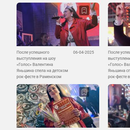
После успешного
06-04-2025
После успе
выступления на шоу
выступлени
«Голос» Валентина
«Голос» Ва
Яньшина спела на детском
Яньшина сп
рок-фесте в Раменском
рок-фесте 