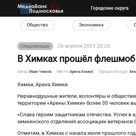
Городские округа
Общество
Экономика
26 апреля 2025 20:20
Спецоперация
В Химках прошёл флешмоб 
Автор:
Иван Чижов
Место:
Арена Химки
Городской округ:
Хи
Химки, Арена Химки
Неравнодушные жители, волонтёры и общественн
территории «Арены Химки» более 30 человек в
«Слава героям защитникам отечества. Успех в е
химкинского отделения ассоциации ветеранов 
Отметим, в Химках с начала июля прошлого го