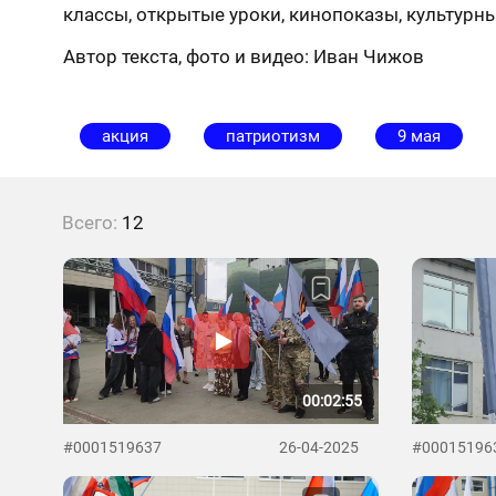
классы, открытые уроки, кинопоказы, культурны
Автор текста, фото и видео: Иван Чижов
акция
патриотизм
9 мая
Всего:
12
00:02:55
#0001519637
26-04-2025
#00015196