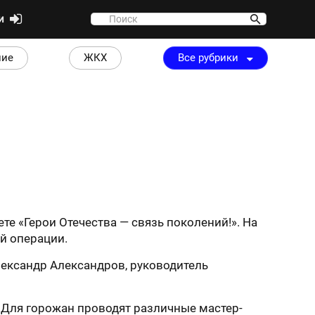
ти
ние
ЖКХ
Все рубрики
е «Герои Отечества — связь поколений!». На
й операции.
Александр Александров, руководитель
 Для горожан проводят различные мастер-