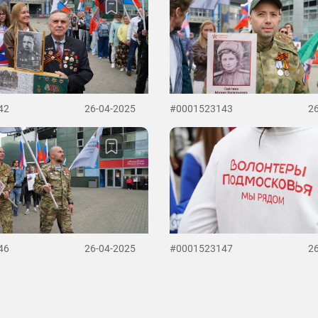
42
26-04-2025
#0001523143
2
46
26-04-2025
#0001523147
2