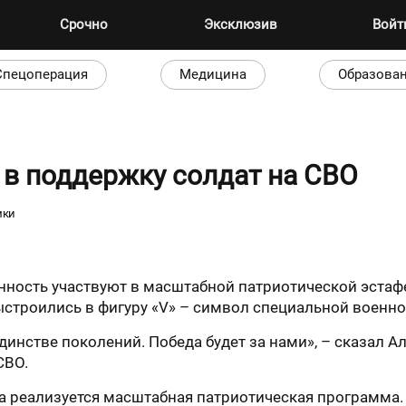
Срочно
Эксклюзив
Вой
Спецоперация
Медицина
Образова
в поддержку солдат на СВО
мки
ость участвуют в масштабной патриотической эстафет
ыстроились в фигуру «V» – символ специальной военно
динстве поколений. Победа будет за нами», – сказал 
СВО.
да реализуется масштабная патриотическая программа.