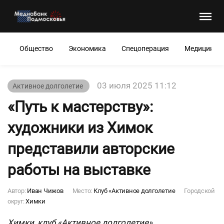
Общество
Экономика
Спецоперация
Медицина
03 июля 2025 11:12
Активное долголетие
«Путь к мастерству»:
художники из Химок
представили авторские
работы на выставке
Автор:
Иван Чижов
Место:
Клуб «Активное долголетие
Городской
округ:
Химки
Химки, клуб «Активное долголетие»