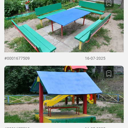
#0001677509
16-07-2025