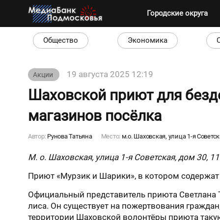
Городские округа
Общество
Экономика
19 августа 2025 12:19
Акции
Шаховской приют для безд
магазинов посёлка
Автор:
Рунова Татьяна
Место:
м.о. Шаховская, улица 1-я Советск
М. о. Шаховская, улица 1-я Советская, дом 30, 11
Приют «Мурзик и Шарики», в котором содержат 
Официальный представитель приюта Светлана Тк
лиса. Он существует на пожертвования граждан
территории Шаховской волонтёры приюта таку