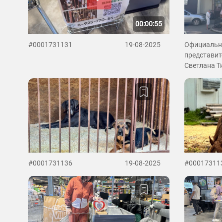
00:00:55
#0001731131
19-08-2025
Официаль
представит
Светлана Т
#0001731136
19-08-2025
#00017311