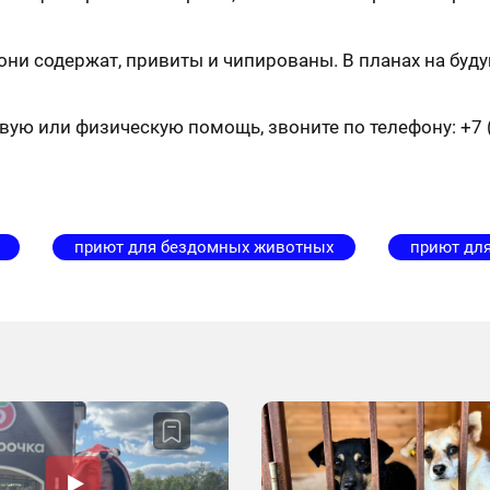
они содержат, привиты и чипированы. В планах на буд
овую или физическую помощь, звоните по телефону: +7 
приют для бездомных животных
приют дл