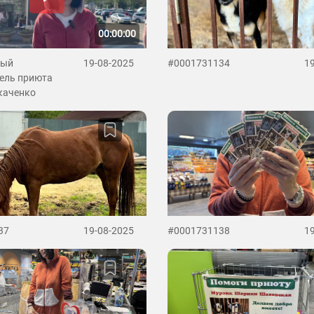
00:00:00
ный
19-08-2025
#0001731134
1
ель приюта
каченко
37
19-08-2025
#0001731138
1