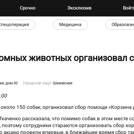
Срочно
Эксклюзив
Вой
Спецоперация
Медицина
Образова
омных животных организовал с
ая, дом 30
Городской округ:
Шаховская
:00
около 150 собак, организовал сбор помощи «Корзина 
аченко рассказала, что помимо собак в этом месте со
, поэтому сотрудники стараются организовать сбор ко
ю акцию провели впервые, в ближайшее время сбор т