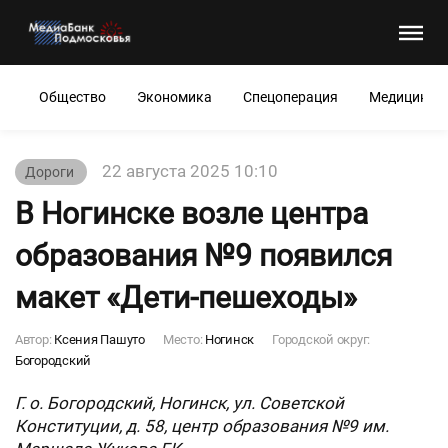
Общество
Экономика
Спецоперация
Медицина
22 августа 2025 10:10
Дороги
В Ногинске возле центра
образования №9 появился
макет «Дети-пешеходы»
Автор:
Ксения Пашуто
Место:
Ногинск
Городской округ:
Богородский
Г. о. Богородский, Ногинск, ул. Советской
Конституции, д. 58, центр образования №9 им.