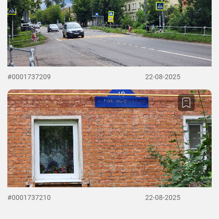
#0001737209
22-08-2025
#0001737210
22-08-2025