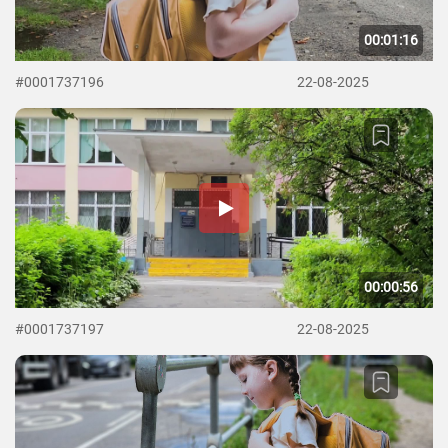
00:01:16
#0001737196
22-08-2025
00:00:56
#0001737197
22-08-2025