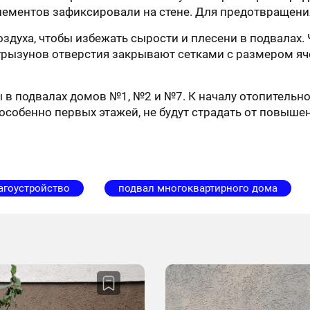
лементов зафиксировали на стене. Для предотвращен
здуха, чтобы избежать сырости и плесени в подвалах.
грызунов отверстия закрывают сетками с размером яче
в подвалах домов №1, №2 и №7. К началу отопительног
особенно первых этажей, не будут страдать от повыше
агоустройство
подвал многоквартирного дома