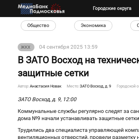
Городские округа
Общество
Экономика
04 сентября 2025 13:59
ЖКХ
В ЗАТО Восход на техничес
защитные сетки
Автор:
Анастасия Новак
Место:
ЗАТО Восход, д. 9
Городской о
ЗАТО Восход, д. 9, 12:00
Коммунальные службы регулярно следят за сан
дома №9 начали устанавливать защитные сетки, 
Трудились два специалиста управляющей компа
вентиляционных отверстий, провели разметку н