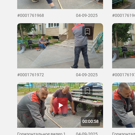
#0001761968
04-09-2025
#00017619
#0001761972
04-09-2025
#00017619
00:00:58
Горизонтальное видео 1
04-09-2025
Горизонтал