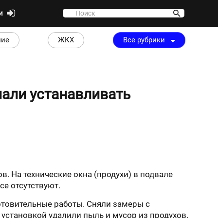
ти
ние
ЖКХ
Все рубрики
чали устанавливать
 На технические окна (продухи) в подвале
се отсутствуют.
отовительные работы. Сняли замеры с
 установкой удалили пыль и мусор из продухов.