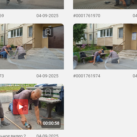
69
04-09-2025
#0001761970
0
73
04-09-2025
#0001761974
0
00:00:58
ьное видео 2
04-09-2025