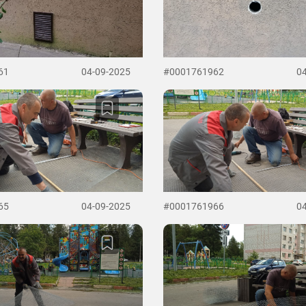
61
04-09-2025
#0001761962
0
65
04-09-2025
#0001761966
0