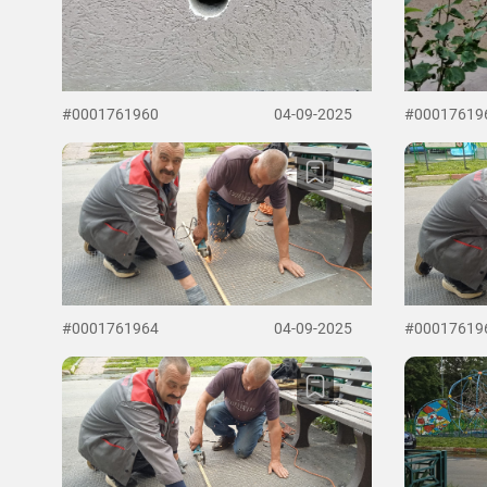
#0001761960
04-09-2025
#00017619
#0001761964
04-09-2025
#00017619