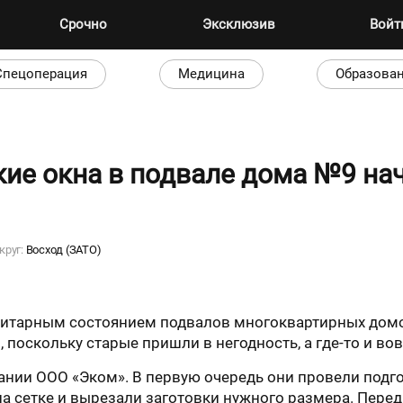
Срочно
Эксклюзив
Вой
Спецоперация
Медицина
Образова
кие окна в подвале дома №9 на
круг:
Восход (ЗАТО)
итарным состоянием подвалов многоквартирных домов.
поскольку старые пришли в негодность, а где-то и вов
нии ООО «Эком». В первую очередь они провели подг
а сетке и вырезали заготовки нужного размера. Перед