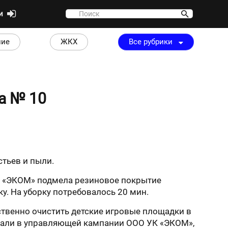
ти
ние
ЖКХ
Все рубрики
а № 10
тьев и пыли.
ОО «ЭКОМ» подмела резиновое покрытие
. На уборку потребовалось 20 мин.
ственно очистить детские игровые площадки в
азали в управляющей кампании ООО УК «ЭКОМ»,