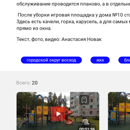
обслуживание проводится планово, а в отдельн
После уборки игровая площадка у дома №10 ста
Здесь есть качели, горка, карусель, а для сам
прямо из окна.
Текст, фото, видео: Анастасия Новак
городской округ восход
жкх
бл
Всего:
20
00:01:36