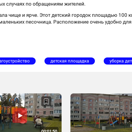
ых случаях по обращениям жителей.
ла чище и ярче. Этот детский городок площадью 100 кв
ых маленьких песочница. Расположение очень удобно д
агоустройство
детская площадка
уборка де
00:01:50