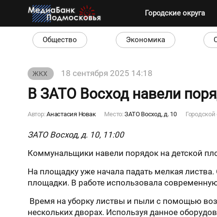
Городские округа
Общество
Экономика
18 сентября 2025 14:18
ЖКХ
В ЗАТО Восход навели поря
Автор:
Анастасия Новак
Место:
ЗАТО Восход, д. 10
Городской 
ЗАТО Восход, д. 10, 11:00
Коммунальщики навели порядок на детской пло
На площадку уже начала падать мелкая листва
площадки. В работе использовала современную
Время на уборку листвы и пыли с помощью воз
нескольких дворах. Используя данное оборудо