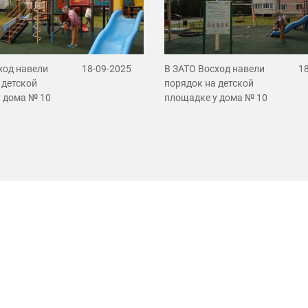
ход навели
18-09-2025
В ЗАТО Восход навели
1
 детской
порядок на детской
 дома № 10
площадке у дома № 10