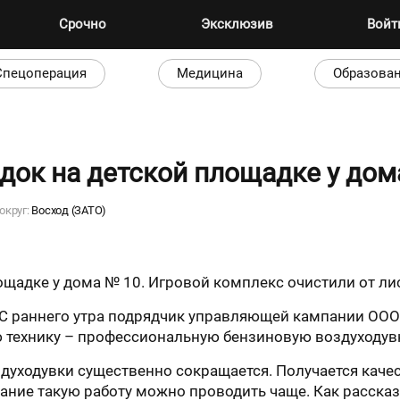
Срочно
Эксклюзив
Вой
Спецоперация
Медицина
Образова
док на детской площадке у дом
округ:
Восход (ЗАТО)
щадке у дома № 10. Игровой комплекс очистили от лис
. С раннего утра подрядчик управляющей кампании О
 технику – профессиональную бензиновую воздуходувку
духодувки существенно сокращается. Получается каче
вание такую работу можно проводить чаще. Как расск