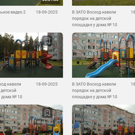
ьное видео 2
18-09-2025
В ЗАТО Восход навели
1
порядок на детской
площадке у дома № 10
ход навели
18-09-2025
В ЗАТО Восход навели
1
 детской
порядок на детской
 дома № 10
площадке у дома № 10