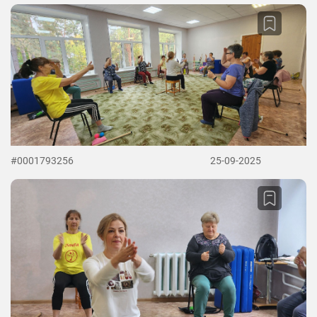
#0001793256
25-09-2025