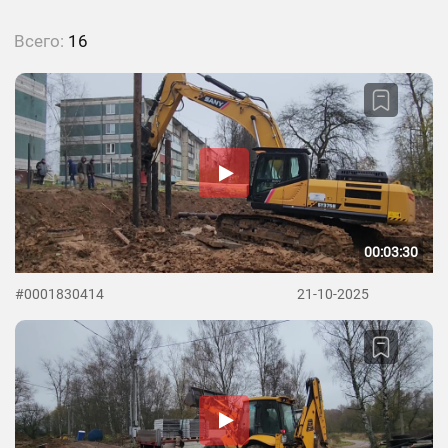
Всего:
16
00:03:30
#0001830414
21-10-2025