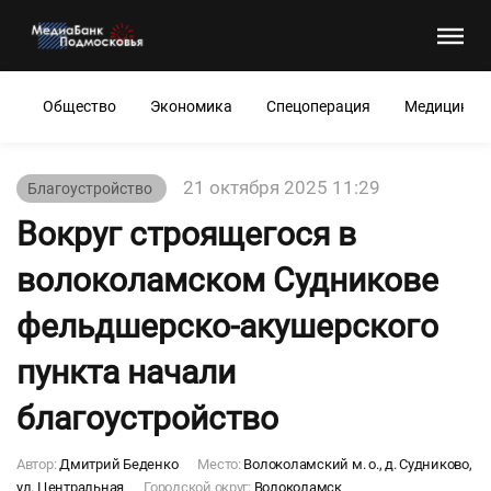
Общество
Экономика
Спецоперация
Медицина
21 октября 2025 11:29
Благоустройство
Вокруг строящегося в
волоколамском Судникове
фельдшерско-акушерского
пункта начали
благоустройство
Автор:
Дмитрий Беденко
Место:
Волоколамский м. о., д. Судниково,
ул. Центральная
Городской округ:
Волоколамск