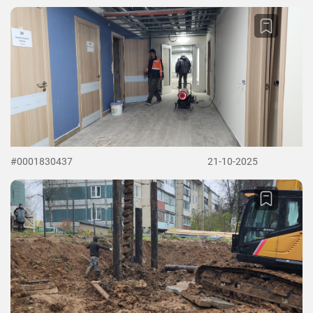
#0001830437
21-10-2025