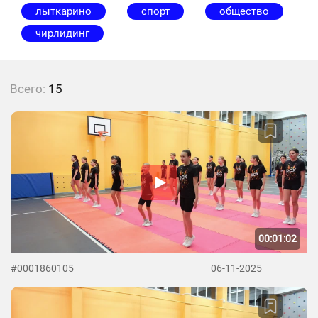
лыткарино
спорт
общество
чирлидинг
Всего:
15
00:01:02
#0001860105
06-11-2025